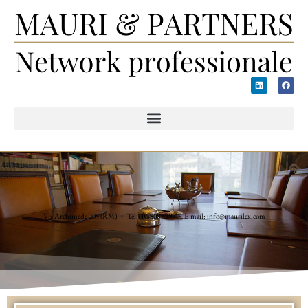
Via Archimede 205 (RM) ・ Tel.: 06 808 4297・ E-mail: info@maurilex.com